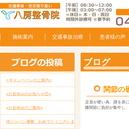
施術案内
交通事故治療
患者様の声
ブログ
⭐️キャンペーンのご案内⭐️
関節の
⭐︎お盆休みのお知らせ②⭐︎
足首が硬い為、踵を床に
膝関節に負担が集中し
⭐︎お盆休みのご案内⭐︎
侍ジャパン
優勝、おめでとうございま