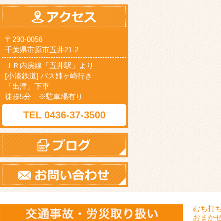
〒290-0056
千葉県市原市五井21-2
ＪＲ内房線「五井駅」より
[小湊鉄道] バス姉ヶ崎行き
「出津」下車
徒歩5分 ※駐車場有り
TEL ‪0436-37-3500
むち打
おまか