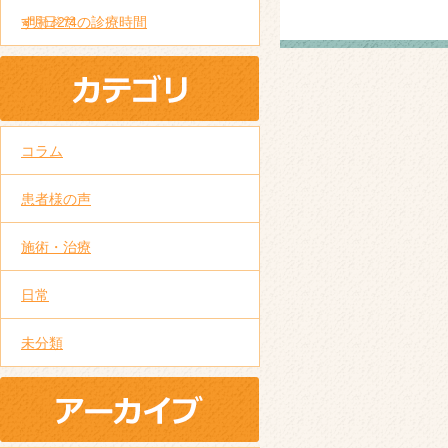
す
⭐︎明日2/4の診療時間
㊗️
🎉
🎊
コラム
患者様の声
施術・治療
日常
未分類