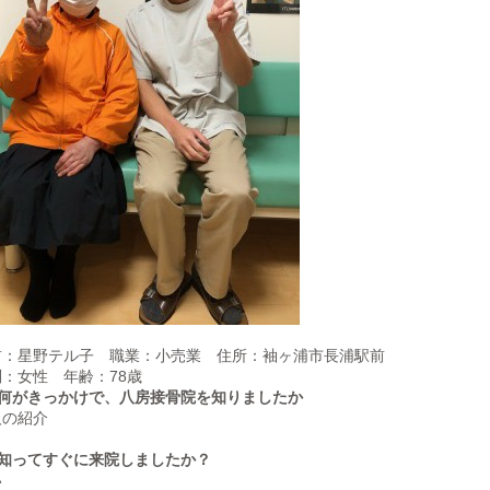
前：星野テル子 職業：小売業 住所：
袖ヶ浦市長浦駅前
別：女性 年齢：78歳
1.何がきっかけで、八房接骨院を知りましたか
人の紹介
.知ってすぐに来院しましたか？
い