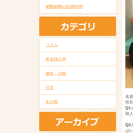
す
⭐︎明日2/4の診療時間
㊗️
🎉
🎊
コラム
患者様の声
施術・治療
日常
名
未分類
性
Q
知
Q2
は