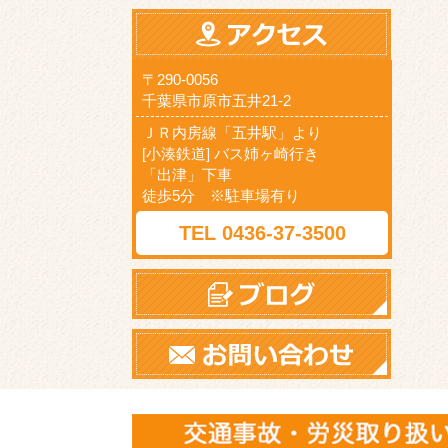
〒290-0056
千葉県市原市五井21-2
ＪＲ内房線「五井駅」より
[小湊鉄道] バス姉ヶ崎行き
「出津」下車
徒歩5分 ※駐車場有り
TEL ‪0436-37-3500